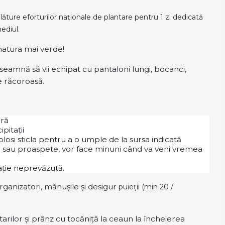
alăture eforturilor naţionale de plantare pentru 1 zi dedicată
ediul.
natura mai verde!
seamnă să vii echipat cu pantaloni lungi, bocanci,
e răcoroasă.
ară
pitații
efolosi sticla pentru a o umple de la sursa indicată
e sau proaspete, vor face minuni când va veni vremea
ație neprevăzută.
rganizatori, mănușile și desigur
puieții (min 20 /
ntarilor și prânz cu tocăniță la ceaun la încheierea