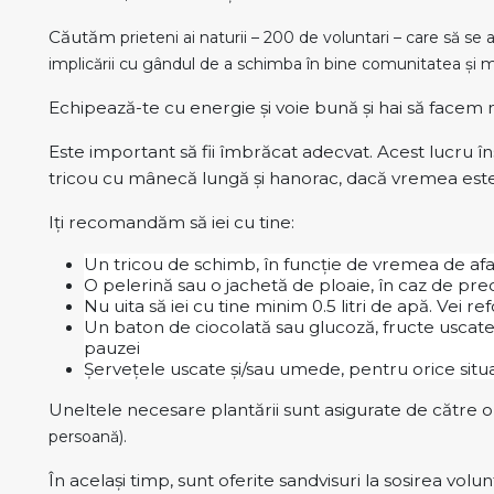
Căutăm
prieteni ai naturii – 200 de voluntari – care să se 
implicării cu gândul de a schimba în bine comunitatea și m
Echipează-te cu energie și voie bună și hai să facem 
Este important să fii îmbrăcat adecvat. Acest lucru în
tricou cu mânecă lungă și hanorac, dacă vremea est
Iți recomandăm să iei cu tine:
Un tricou de schimb, în funcție de vremea de af
O pelerină sau o jachetă de ploaie, în caz de preci
Nu uita să iei cu tine minim 0.5 litri de apă. Vei r
Un baton de ciocolată sau glucoză, fructe uscat
pauzei
Șervețele uscate și/sau umede, pentru orice situ
Uneltele necesare plantării sunt asigurate de către o
persoană).
În același timp, sunt oferite sandvisuri la sosirea volu