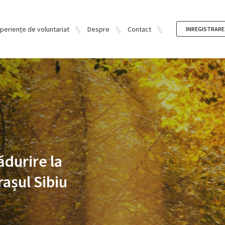
periențe de voluntariat
Despre
Contact
INREGISTRARE
ădurire la
rașul Sibiu