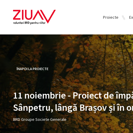
Proiecte
Ex
ÎNAPOI LA PROIECTE
11 noiembrie - Proiect de împ
Sânpetru, lângă Brașov și în o
BRD Groupe Societe Generale