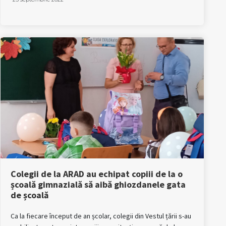
Colegii de la ARAD au echipat copiii de la o
școală gimnazială să aibă ghiozdanele gata
de școală
Ca la fiecare început de an școlar, colegii din Vestul țării s-au