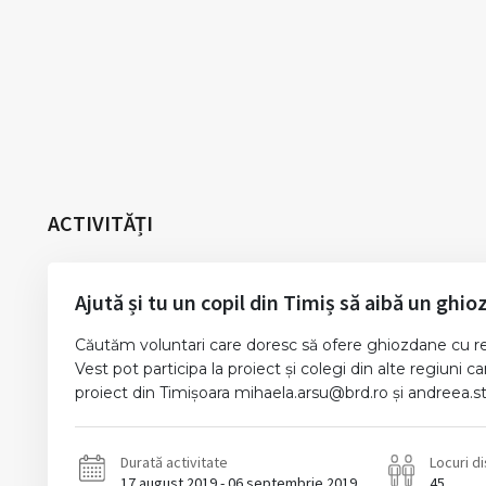
ACTIVITĂȚI
Ajută și tu un copil din Timiș să aibă un ghi
Căutăm voluntari care doresc să ofere ghiozdane cu rechi
Vest pot participa la proiect și colegi din alte regiuni
proiect din Timișoara mihaela.arsu@brd.ro și andreea.stan
Durată activitate
Locuri d
17 august 2019 - 06 septembrie 2019
45