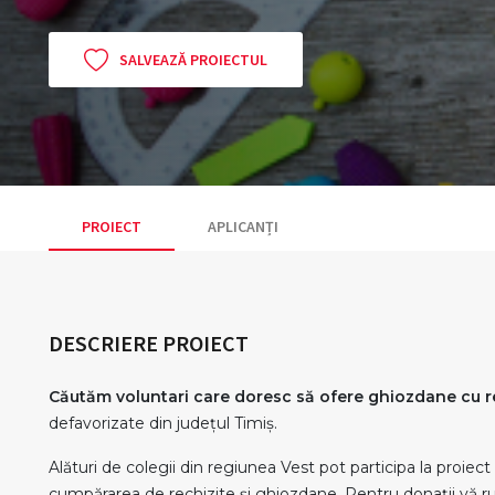
SALVEAZĂ PROIECTUL
PROIECT
APLICANȚI
DESCRIERE PROIECT
Căutăm voluntari care doresc să ofere ghiozdane cu r
defavorizate din județul Timiș.
Alături de colegii din regiunea Vest pot participa la proiect 
cumpărarea de rechizite și ghiozdane. Pentru donații vă r