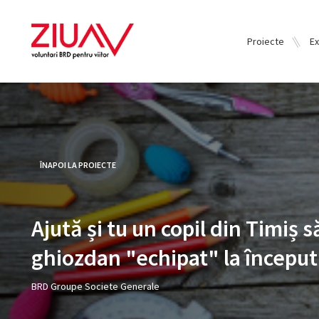
Proiecte
Ex
ÎNAPOI LA PROIECTE
Ajută și tu un copil din Timiș s
ghiozdan "echipat" la început
BRD Groupe Societe Generale