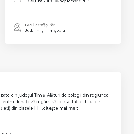
17 august 2019 - 06 septembrie 2019
Locul desfășurării
Timiș
Timișoara
ate din județul Timiș. Alături de colegii din regiunea
e. Pentru donații vă rugăm să contactați echipa de
eți) din clasele III
...citește mai mult
mișoara