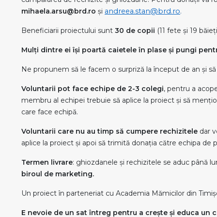
mihaela.arsu@brd.ro
și
andreea.stan@brd.ro
.
Beneficiarii proiectului sunt
30 de copii
(11 fete și 19 băieți
Mulți dintre ei își poartă caietele în plase și pungi pe
Ne propunem să le facem o surpriză la început de an și să
Voluntarii pot face echipe de 2-3 colegi
, pentru a acope
membru al echipei trebuie să aplice la proiect și să menți
care face echipă.
Voluntarii care nu au timp să cumpere rechizitele
dar v
aplice la proiect și apoi să trimită donația către echipa de p
Termen livrare
: ghiozdanele și rechizitele se aduc până lu
biroul de marketing.
Un proiect în parteneriat cu Academia Mămicilor din Timiș
E nevoie de un sat întreg pentru a crește și educa un c