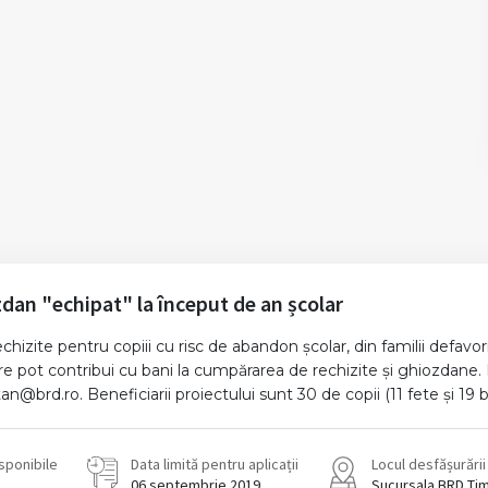
ozdan "echipat" la început de an școlar
zite pentru copiii cu risc de abandon școlar, din familii defavoriz
 care pot contribui cu bani la cumpărarea de rechizite și ghiozdan
@brd.ro. Beneficiarii proiectului sunt 30 de copii (11 fete și 19 băi
isponibile
Data limită pentru aplicații
Locul desfășurării
06 septembrie 2019
Sucursala BRD Ti