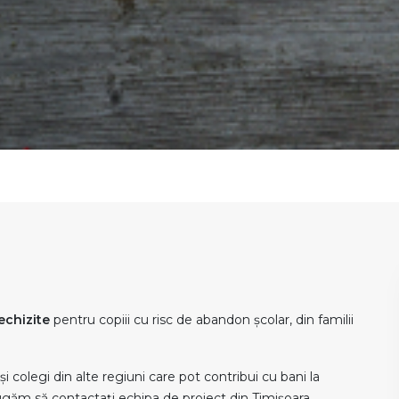
echizite
pentru copiii cu risc de abandon școlar, din familii
și colegi din alte regiuni care pot contribui cu bani la
ugăm să contactați echipa de proiect din Timișoara