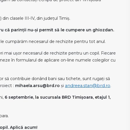
) din clasele III-IV, din județul Timiș.
ntru că parinții nu-și permit să le cumpere un ghiozdan.
 le cumpărăm necesarul de rechizite pentru tot anul.
ri mai ușor necesarul de rechizite pentru un copil. Fiecare
oneze în formularul de aplicare on-line numele colegilor cu
or să contribuie donând bani sau tichete, sunt rugați să
roiect :
mihaela.arsu@brd.ro
și
andreea.stan@brd.ro
.
ni,
6 septembrie, la sucursala BRD Timișoara, etajul 1,
oara.
opil. Aplică acum!