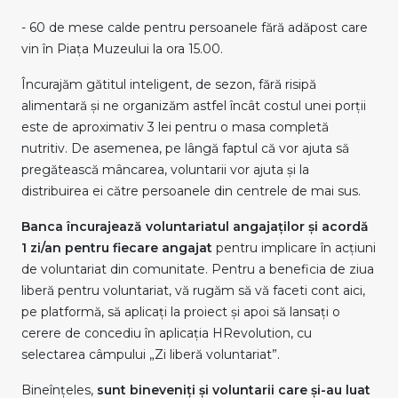
- 60 de mese calde pentru persoanele fără adăpost care
vin în Piața Muzeului la ora 15.00.
Încurajăm gătitul inteligent, de sezon, fără risipă
alimentară şi ne organizăm astfel încât costul unei porții
este de aproximativ 3 lei pentru o masa completă
nutritiv. De asemenea, pe lângă faptul că vor ajuta să
pregătească mâncarea, voluntarii vor ajuta și la
distribuirea ei către persoanele din centrele de mai sus.
Banca încurajează voluntariatul angajaților și acordă
1 zi/an pentru fiecare angajat
pentru implicare în acțiuni
de voluntariat din comunitate. Pentru a beneficia de ziua
liberă pentru voluntariat, vă rugăm să vă faceti cont aici,
pe platformă, să aplicați la proiect și apoi să lansați o
cerere de concediu în aplicația HRevolution, cu
selectarea câmpului „Zi liberă voluntariat”.
Bineînțeles,
sunt bineveniți și voluntarii care și-au luat