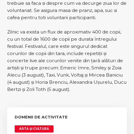
trebuie sa faca si despre cum va decurge ziua lor de
voluntariat. Se asigura masa de pranz, apa, suc si
cafea pentru toti voluntarii participanti.
Zilnic va exista un flux de aproximativ 400 de copii,
cu un total de 1600 de copii pe durata întregului
festival. Festivalul, care este singurul dedicat
corurilor de copii din tara, include repetiţii şi
concerte live ale corurilor venite din ţară alături de
artişti şi trupe precum: Emeric Imre, Smiley şi Zoia
Alecu (3 august), Taxi, Vunk, Voltaj şi Mircea Baniciu
(4 august) şi Horia Brenciu, Alexandra Uşurelu, Ducu
Bertzi şi Zoli Toth (5 august).
DOMENII DE ACTIVITATE
ARTĂ ȘI CULTURĂ