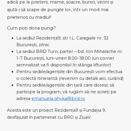
adică pe la prieteni, mame, soacre, bunici, vecini și
ajută-i să scape de pungile lor, într-un mod mai
prietenos cu mediul!
Cum poţi dona pungi?
La sediul Rezidenţa9, str I.L. Caragiale nr. 32
Bucureşti, zilnic.
La sediul BRD Turn, parter – bd. Ion Mihalache nr.
1-7 Bucureşti, luni-vineri 8.00-18.00 (un corner
semnalizat va fi disponibil în stânga lifturilor)
Pentru sediile/agenţiile din Bucureşti vom efectua
o colectă itinerantă (revenim cu detalii aici, curând)
Pentru sediile/agenţiile din ţară care doresc să
participe la program, vă rugăm să ne scrieţi pe
adresa
emanuela.ghyka@brd.ro
Acesta este un proiect Rezidența9 și Fundația 9,
desfășurat în parteneriat cu BRD și ZiuaV.