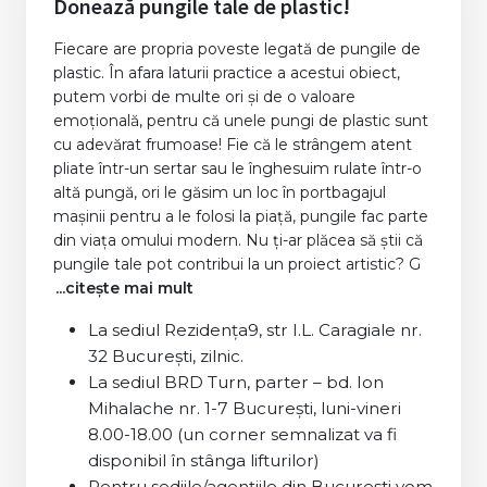
Donează pungile tale de plastic!
Fiecare are propria poveste legată de pungile de
plastic. În afara laturii practice a acestui obiect,
putem vorbi de multe ori şi de o valoare
emoţională, pentru că unele pungi de plastic sunt
cu adevărat frumoase! Fie că le strângem atent
pliate într-un sertar sau le înghesuim rulate într-o
altă pungă, ori le găsim un loc în portbagajul
maşinii pentru a le folosi la piaţă, pungile fac parte
din viaţa omului modern. Nu ţi-ar plăcea să ştii că
pungile tale pot contribui la un proiect artistic? G
...citește mai mult
La sediul Rezidenţa9, str I.L. Caragiale nr.
32 Bucureşti, zilnic.
La sediul BRD Turn, parter – bd. Ion
Mihalache nr. 1-7 Bucureşti, luni-vineri
8.00-18.00 (un corner semnalizat va fi
disponibil în stânga lifturilor)
Pentru sediile/agenţiile din Bucureşti vom