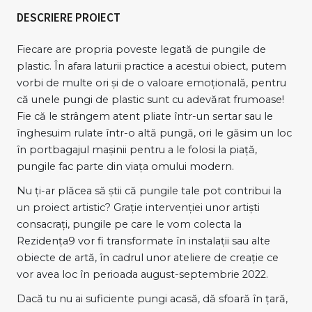
DESCRIERE PROIECT
Fiecare are propria poveste legată de pungile de
plastic. În afara laturii practice a acestui obiect, putem
vorbi de multe ori şi de o valoare emoţională, pentru
că unele pungi de plastic sunt cu adevărat frumoase!
Fie că le strângem atent pliate într-un sertar sau le
înghesuim rulate într-o altă pungă, ori le găsim un loc
în portbagajul maşinii pentru a le folosi la piaţă,
pungile fac parte din viaţa omului modern.
Nu ţi-ar plăcea să ştii că pungile tale pot contribui la
un proiect artistic? Graţie intervenţiei unor artişti
consacraţi, pungile pe care le vom colecta la
Rezidenţa9 vor fi transformate în instalaţii sau alte
obiecte de artă, în cadrul unor ateliere de creaţie ce
vor avea loc în perioada august-septembrie 2022.
Dacă tu nu ai suficiente pungi acasă, dă sfoară în țară,