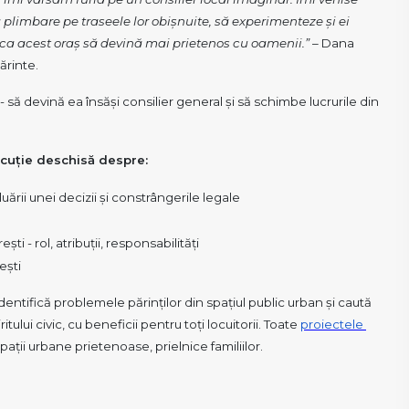
la plimbare pe traseele lor obișnuite, să experimenteze și ei 
u ca acest oraș să devină mai prietenos cu oamenii.”
 – Dana 
ărinte.
să devină ea însăși consilier general și să schimbe lucrurile din 
discuție deschisă despre:
uării unei decizii și constrângerile legale
ti - rol, atribuții, responsabilități
ești
tifică problemele părinților din spațiul public urban și caută 
itului civic, cu beneficii pentru toți locuitorii. Toate 
proiectele 
pații urbane prietenoase, prielnice familiilor.