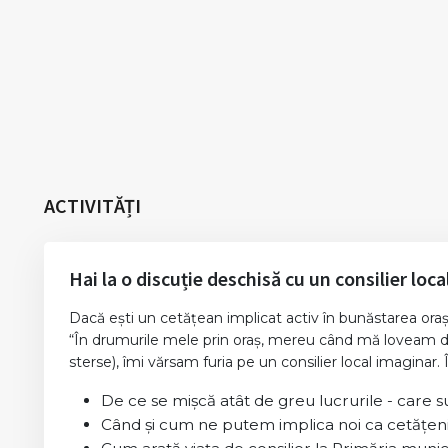
ACTIVITĂȚI
Hai la o discuție deschisă cu un consilier loca
Dacă ești un cetățean implicat activ în bunăstarea orașu
“În drumurile mele prin oraș, mereu când mă loveam de
sterse), îmi vărsam furia pe un consilier local imaginar. 
De ce se mișcă atât de greu lucrurile - care su
Când și cum ne putem implica noi ca cetățen