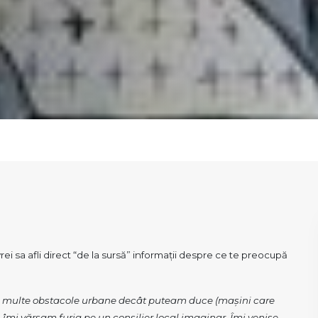
rei sa afli direct “de la sursă” informații despre ce te preocupă
 multe obstacole urbane decât puteam duce (mașini care 
, îmi vărsam furia pe un consilier local imaginar. Îmi venise 