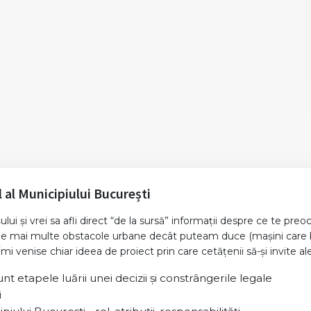
l al Municipiului București
lui și vrei sa afli direct “de la sursă” informații despre ce te pre
 mai multe obstacole urbane decât puteam duce (mașini care blo
Îmi venise chiar ideea de proiect prin care cetățenii să-și invite ale
nt etapele luării unei decizii și constrângerile legale
i