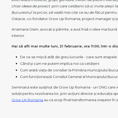
chiar ideea de proiect 
 prin care cetățenii să-și invite aleșii 
Bucurestiul la picior, să vadă mai clar ce au de făcut pentr
Ostacie, co-fondator Grow Up Romania, project manager și p
Anamaria Gram, avocat și părinte, a avut însă o idee mai bună - 
interior. 
Hai să afli mai multe luni, 21 februarie, ora 11:00, într-o 
De ce se mișcă atât de greu lucrurile - care sunt etapele l
Când și cum ne putem implica noi ca cetățeni
Cum arată viața de consilier la Primăria municipiului Bucureș
Cum funcționează Consiliul General al Municipiului Bucur
Seminarul este susținut de Grow Up Romania - un ONG care iden
soluții pentru rezolvarea lor, prin acțiuni directe și educația spir
Grow Up Romania
 au ca scop final transformarea orașelor în s