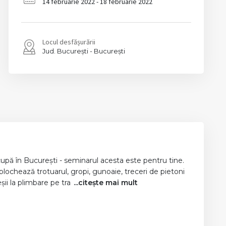
14 februarie 2022 - 18 februarie 2022
Locul desfășurării
București
București
ocupă în București - seminarul acesta este pentru tine.
chează trotuarul, gropi, gunoaie, treceri de pietoni
șii la plimbare pe tra
...citește mai mult