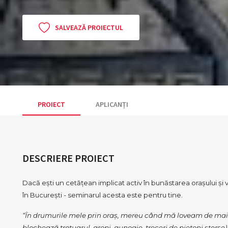
SALVEAZĂ PROIECTUL
PROIECT
APLICANȚI
DESCRIERE PROIECT
Dacă ești un cetățean implicat activ în bunăstarea orașului și v
în București - seminarul acesta este pentru tine.
“În drumurile mele prin oraș, mereu când mă loveam de mai
blochează trotuarul, gropi, gunoaie, treceri de pietoni sterse)