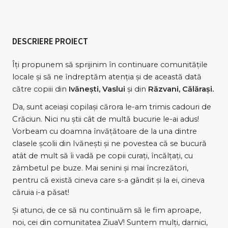
DESCRIERE PROIECT
Îți propunem să sprijinim în continuare comunitățile
locale și să ne îndreptăm atenția și de această dată
către copiii din
Ivănești, Vaslui
și din
Răzvani, Călărași.
Da, sunt aceiași copilași cărora le-am trimis cadouri de
Crăciun. Nici nu știi cât de multă bucurie le-ai adus!
Vorbeam cu doamna învățătoare de la una dintre
clasele școlii din Ivănești și ne povestea că se bucură
atât de mult să îi vadă pe copii curați, încălțați, cu
zâmbetul pe buze. Mai senini și mai încrezători,
pentru că există cineva care s-a gândit și la ei, cineva
căruia i-a păsat!
Și atunci, de ce să nu continuăm să le fim aproape,
noi, cei din comunitatea ZiuaV! Suntem mulți, darnici,