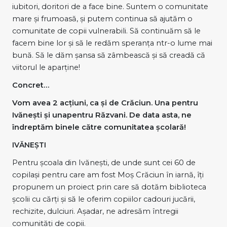
iubitori, doritori de a face bine. Suntem o comunitate
mare și frumoasă, și putem continua să ajutăm o
comunitate de copii vulnerabili. Să continuăm să le
facem bine lor și să le redăm speranța ntr-o lume mai
bună. Să le dăm șansa să zâmbească și să creadă că
viitorul le aparține!
Concret…
Vom avea 2 acțiuni, ca și de Crăciun. Una pentru
Ivănești și unapentru Răzvani. De data asta, ne
îndreptăm binele către comunitatea școlară!
IVĂNEȘTI
Pentru școala din Ivănești, de unde sunt cei 60 de
copilași pentru care am fost Moș Crăciun în iarnă, îți
propunem un proiect prin care să dotăm biblioteca
școlii cu cărți și să le oferim copiilor cadouri jucării,
rechizite, dulciuri. Așadar, ne adresăm întregii
comunități de copii.