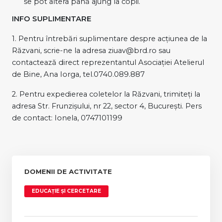
se pot altera până ajung la copii.
INFO SUPLIMENTARE
1. Pentru întrebări suplimentare despre acțiunea de la
Răzvani, scrie-ne la adresa ziuav@brd.ro sau
contactează direct reprezentantul Asociației Atelierul
de Bine, Ana Iorga, tel.0740.089.887
2. Pentru expedierea coletelor la Răzvani, trimiteți la
adresa Str. Frunzișului, nr 22, sector 4, București. Pers
de contact: Ionela, 0747101199
DOMENII DE ACTIVITATE
EDUCAȚIE ȘI CERCETARE