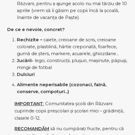
Răzvani, pentru a ajunge acolo nu mai târziu de 10
aprilie (vrem să îi găsim pe copii încă la școală,
înainte de vacanța de Paște).
De ce e nevoie, concret?
Rechizite –
caiete, creioane de scris, creioane
colorate, plastilină, hârtie creponată, foarfece,
gumă de șters, markere, acuarele, ghiozdane…
Jucării-
lego, construcții, plușuri, mașinute, păpuși,
mingii de fotbal
Dulciuri
Alimente neperisabile (cozonaci, faină,
conserve, compoturi...)
IMPORTANT
:
Comunitatea școlii din Răzvani
cuprinde copii preșcolari și școlari mici – grădiniță,
clasele 0-12.
RECOMANDĂM
să nu cumpărați fructe, pentru că