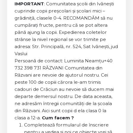
IMPORTANT
: Comunitatea școlii din Ivănești
cuprinde copii preșcolari și școlari mici –
grădiniță, clasele 0-4. RECOMANDĂM să nu
cumpărați fructe, pentru că se pot altera
până ajung la copii. Expedierea coletelor
strânse la nivel regional se vor trimite pe
adresa: Str. Principală, nr. 524, Sat Ivănești, jud
Vaslui
Persoană de contact: Luminita Neamțu+40
732 398 731 RĂZVANI Comunitatea din
Răzvani are nevoie de ajutorul nostru. Cei
peste 100 de copiii cărora le-am trimis
cadouri de Crăciun au nevoie să ducem mai
departe demersul nostru. De data aceasta,
ne adresăm întregii comunități de la școala
din Răzvani. Aici sunt copii d ela clasa 0 la
clasa a 12-a.
Cum facem ?
Completează formularul de înscriere
pentru a vedea și noi ce obiecte vrei să