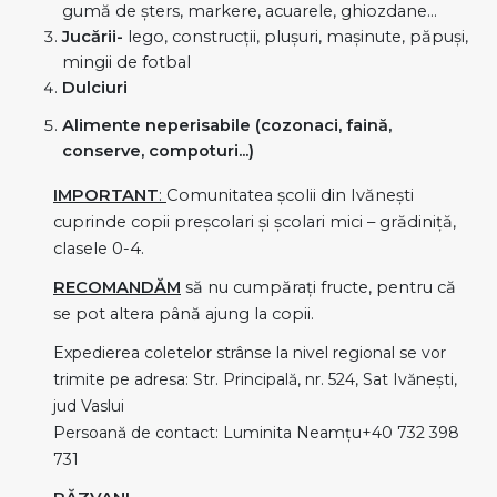
gumă de șters, markere, acuarele, ghiozdane…
Jucării-
lego, construcții, plușuri, mașinute, păpuși,
mingii de fotbal
Dulciuri
Alimente neperisabile (cozonaci, faină,
conserve, compoturi...)
IMPORTANT
:
Comunitatea școlii din Ivănești
cuprinde copii preșcolari și școlari mici – grădiniță,
clasele 0-4.
RECOMANDĂM
să nu cumpărați fructe, pentru că
se pot altera până ajung la copii.
Expedierea coletelor strânse la nivel regional se vor
trimite pe adresa: Str. Principală, nr. 524, Sat Ivănești,
jud Vaslui
Persoană de contact: Luminita Neamțu+40 732 398
731