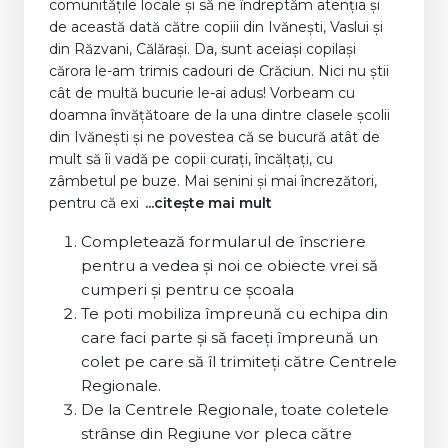
comunitățile locale și să ne îndreptăm atenția și
de această dată către copiii din Ivănești, Vaslui și
din Răzvani, Călărași. Da, sunt aceiași copilași
cărora le-am trimis cadouri de Crăciun. Nici nu știi
cât de multă bucurie le-ai adus! Vorbeam cu
doamna învățătoare de la una dintre clasele școlii
din Ivănești și ne povestea că se bucură atât de
mult să îi vadă pe copii curați, încălțați, cu
zâmbetul pe buze. Mai senini și mai încrezători,
pentru că exi
...citește mai mult
Completează formularul de înscriere
pentru a vedea și noi ce obiecte vrei să
cumperi și pentru ce școala
Te poti mobiliza împreună cu echipa din
care faci parte și să faceți împreună un
colet pe care să îl trimiteți către Centrele
Regionale.
De la Centrele Regionale, toate coletele
strânse din Regiune vor pleca către