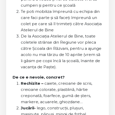
cumperi și pentru ce școală
Te poti mobiliza împreună cu echipa din
care faci parte și să faceți împreună un
colet pe care să îl trimiteți către Asociația
Atelierul de Bine
De la Asociația Atelierul de Bine, toate
coletele strânse din Regiune vor pleca
către Școala din Răzvani, pentru a ajunge
acolo nu mai târziu de 10 aprilie (vrem să
îi găsim pe copii încă la școală, înainte de
vacanța de Paște).
De ce e nevoie, concret?
Rechizite –
caiete, creioane de scris,
creioane colorate, plastilină, hârtie
creponată, foarfece, gumă de șters,
markere, acuarele, ghiozdane…
Jucării-
lego, construcții, plușuri,
mașinute, păpuși, mingii de fotbal