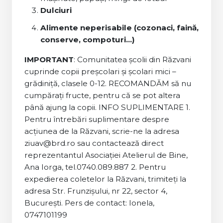
Dulciuri
Alimente neperisabile (cozonaci, faină,
conserve, compoturi...)
IMPORTANT
: Comunitatea școlii din Răzvani
cuprinde copii preșcolari și școlari mici –
grădiniță, clasele 0-12. RECOMANDĂM să nu
cumpărați fructe, pentru că se pot altera
până ajung la copii. INFO SUPLIMENTARE 1.
Pentru întrebări suplimentare despre
acțiunea de la Răzvani, scrie-ne la adresa
ziuav@brd.ro sau contactează direct
reprezentantul Asociației Atelierul de Bine,
Ana Iorga, tel.0740.089.887 2. Pentru
expedierea coletelor la Răzvani, trimiteți la
adresa Str. Frunzișului, nr 22, sector 4,
București. Pers de contact: Ionela,
0747101199