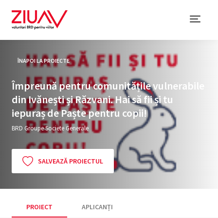
ÎNAPOI LA PROIECTE
Împreună pentru comunitățile vulnerabile
din Ivănești și Răzvani. Hai să fii și tu
iepuraș de Paște pentru copii!
BRD Groupe Societe Generale
SALVEAZĂ PROIECTUL
PROIECT
APLICANȚI