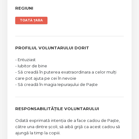
REGIUNI
TOATĂ ȚARA
PROFILUL VOLUNTARULUI DORIT
- Entuziast
- Iubitor de bine
- Să creadă în puterea exatraordinara a celor mulți
care pot ajuta pe cei în nevoie
- Să creadă în magia Iepurașului de Paște
RESPONSABILITĂȚILE VOLUNTARULUI
Odată exprimată intenția de a face cadou de Paște,
către una dintre școli, să aibă grijă ca acest cadou să
ajungă la timp la copiii.