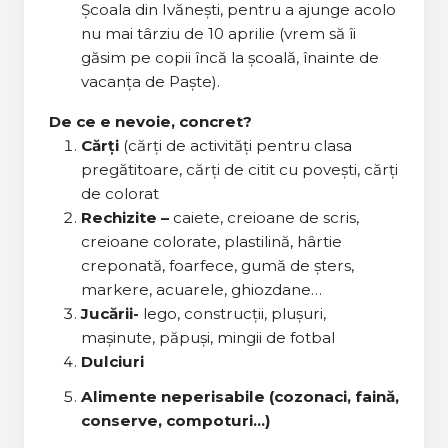
Școala din Ivănești, pentru a ajunge acolo
nu mai târziu de 10 aprilie (vrem să îi
găsim pe copii încă la școală, înainte de
vacanța de Paște).
De ce e nevoie, concret?
Cărți
(cărți de activități pentru clasa
pregătitoare, cărți de citit cu povești, cărți
de colorat
Rechizite –
caiete, creioane de scris,
creioane colorate, plastilină, hârtie
creponată, foarfece, gumă de șters,
markere, acuarele, ghiozdane…
Jucării-
lego, construcții, plușuri,
mașinute, păpuși, mingii de fotbal
Dulciuri
Alimente neperisabile (cozonaci, faină,
conserve, compoturi...)