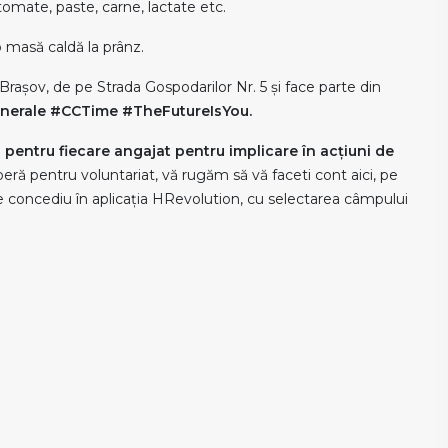
 tomate, paste, carne, lactate etc.
o masă caldă la prânz.
 Brașov, de pe Strada Gospodarilor Nr. 5 și face parte din
nerale #CCTime #TheFutureIsYou.
n pentru fiecare angajat pentru implicare în acțiuni de
beră pentru voluntariat, vă rugăm să vă faceti cont aici, pe
e de concediu în aplicația HRevolution, cu selectarea câmpului