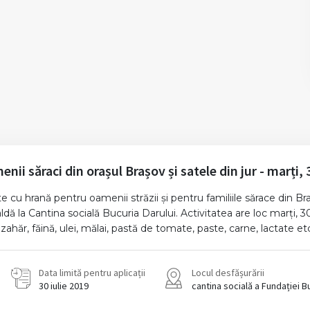
ii săraci din orașul Brașov și satele din jur - marți, 3
u hrană pentru oamenii străzii și pentru familiile sărace din Braș
la Cantina socială Bucuria Darului. Activitatea are loc marți, 30 i
ahăr, făină, ulei, mălai, pastă de tomate, paste, carne, lactate et
Data limită pentru aplicații
Locul desfășurării
30 iulie 2019
cantina socială a Fundației B