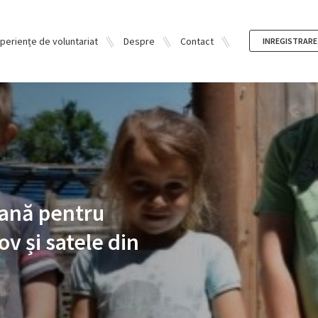
periențe de voluntariat
Despre
Contact
INREGISTRARE
rană pentru
ov și satele din