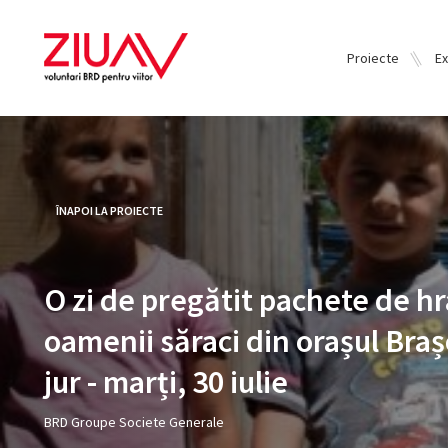
Proiecte
Ex
ÎNAPOI LA PROIECTE
O zi de pregătit pachete de h
oamenii săraci din orașul Braș
jur - marți, 30 iulie
BRD Groupe Societe Generale