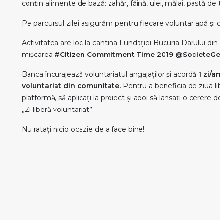
conțin alimente de bază: zahăr, făină, ulei, mălai, pastă de
Pe parcursul zilei asigurăm pentru fiecare voluntar apă și 
Activitatea are loc la cantina Fundației Bucuria Darului din
mișcarea
#Citizen Commitment Time 2019 @SocieteGe
Banca încurajează voluntariatul angajaților și acordă
1 zi/a
voluntariat din comunitate.
Pentru a beneficia de ziua li
platformă, să aplicați la proiect și apoi să lansați o cerer
„Zi liberă voluntariat”.
Nu ratați nicio ocazie de a face bine!