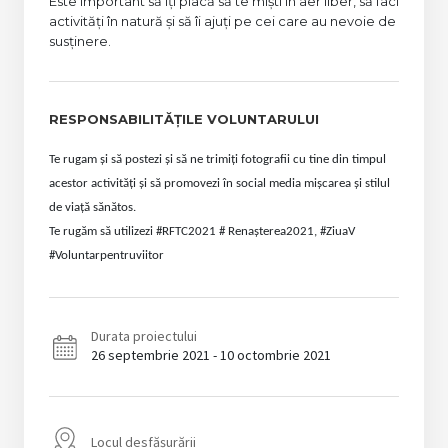
Este important să îți placă să te miști în aer liber, să faci
activități în natură și să îi ajuți pe cei care au nevoie de
susținere.
RESPONSABILITĂȚILE VOLUNTARULUI
Te rugam și să postezi și să ne trimiți fotografii cu tine din timpul
acestor activități și să promovezi în social media mișcarea și stilul
de viață sănătos.
Te rugăm să utilizezi #RFTC2021 # Renașterea2021, #ZiuaV
#Voluntarpentruviitor
Durata proiectului
26 septembrie 2021 - 10 octombrie 2021
Locul desfășurării