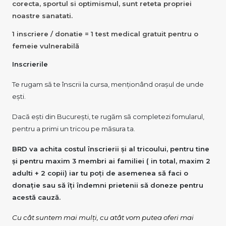
corecta, sportul si optimismul, sunt reteta propriei
noastre sanatati.
1 inscriere / donatie = 1 test medical gratuit pentru o
femeie vulnerabilă
Inscrierile
Te rugam să te înscrii la cursa, menționând orașul de unde
ești.
Dacă ești din București, te rugăm să completezi fomularul,
pentru a primi un tricou pe măsura ta.
BRD va achita costul înscrierii și al tricoului, pentru tine
și pentru maxim 3 membri ai familiei ( in total, maxim 2
adulti + 2 copii) iar tu poți de asemenea să faci o
donație sau să îți îndemni prietenii să doneze pentru
acestă cauză.
Cu cât suntem mai mulți, cu atât vom putea oferi mai