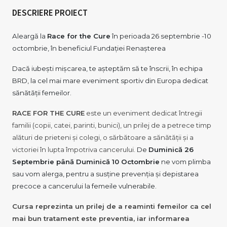
DESCRIERE PROIECT
Aleargă la
Race for the Cure
în perioada 26 septembrie -10
octombrie, în beneficiul Fundației Renașterea
Dacă iubești mișcarea, te așteptăm să te înscrii, în echipa
BRD, la cel mai mare eveniment sportiv din Europa dedicat
sănătății femeilor.
RACE FOR THE CURE
este un eveniment dedicat întregii
familii (copii, catei, parinti, bunici), un prilej de a petrece timp
alături de prieteni și colegi, o sărbătoare a sănătății și a
victoriei în lupta împotriva cancerului.
De
Duminică 26
Septembrie până Duminică 10 Octombrie
ne vom plimba
sau vom alerga, pentru a susține prevenția și depistarea
precoce a cancerului la femeile vulnerabile.
Cursa reprezinta un prilej de a reaminti femeilor ca cel
mai bun tratament este preventia, iar informarea