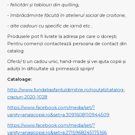
- felicitări și tablouri din quilling,
-
îmbrăcăminte făcută în atelierul social de croitorie,
- alte
cadouri cu specific de iarnă etc .
Produsele pot fi livrate la adresa pe care o dorești.
Pentru comenzi contactează persoana de contact din
catalog.
Oferă/-ți un cadou unic, hand-made și vei ajuta copiii și
adulții în dificultate să primească sprijin!
Cataloage:
http://www.fundatiasfantuldimitrie.ro/noutati/catalog-
craciun-2020-1028
https://www.facebook.com/media/set/?
vanity=anasicopiii.ro&set=a.3091608110944509
https://www.facebook.com/media/set/?
vanity=anasicopiii.ro&set=a.2715968245175166