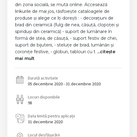
din zona socială, se mută online. Accesează
linkurile de mai jos, răsfoiește cataloagele de
produse și alege ce îți dorești : - decorațiuni de
brad din ceramică (fulg de nea, căsuță, clopoței și
spiriduși din ceramică) - suport de lumânare în
formă de stea, de căsuță, - suport festiv de chei,
suport de bijuterii, - steluțe de brad, lumânări și
coronițe festive, - globuri, tablouri cu t
...citește
mai mult
Durată activitate
05 decembrie 2020 - 31 decembrie 2020
Locuri disponibile
98
Data limită pentru aplicații
31 decembrie 2020
Locul desfășurării