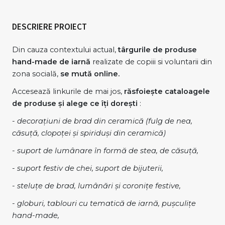
DESCRIERE PROIECT
Din cauza contextului actual,
târgurile de produse
hand-made de iarnă
realizate de copiii si voluntarii din
zona socială,
se mută online.
Accesează linkurile de mai jos,
răsfoiește cataloagele
de produse și alege ce îți dorești
:
- decorațiuni de brad din ceramică (fulg de nea,
căsuță, clopoței și spiriduși din ceramică)
- suport de lumânare în formă de stea, de căsuță,
- suport festiv de chei, suport de bijuterii,
- steluțe de brad, lumânări și coronițe festive,
- globuri, tablouri cu tematică de iarnă, pușculițe
hand-made,