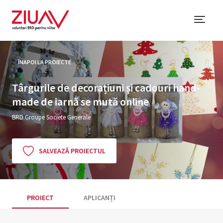
ÎNAPOI LA PROIECTE
Târgurile de decorațiuni și cadouri hand-
made de iarnă se mută online
BRD Groupe Societe Generale
SALVEAZĂ PROIECTUL
PROIECT
APLICANȚI