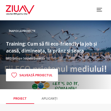
ÎNAPOI LA PROIECTE
Training: Cum să fii eco-friendly la job și
acasă, dimineața, la prânz și seara
BRD Groupe Societe Generale
SALVEAZĂ PROIECTUL
PROIECT
APLICANȚI