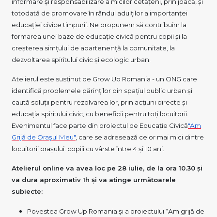
informare și responsabilizare a micilor cetățeni, prin joacă, și
totodată de promovare în rândul adulților a importanței
educației civice timpurii. Ne propunem să contribuim la
formarea unei baze de educație civică pentru copii și la
creșterea simțului de apartenență la comunitate, la
dezvoltarea spiritului civic și ecologic urban.
Atelierul este susținut de Grow Up Romania - un ONG care
identifică problemele părinților din spațiul public urban și
caută soluții pentru rezolvarea lor, prin acțiuni directe și
educația spiritului civic, cu beneficii pentru toți locuitorii.
Evenimentul face parte din proiectul de Educație Civică
"Am
Grijă de Orașul Meu"
, care se adresează celor mai mici dintre
locuitorii orașului: copiii cu vârste între 4 și 10 ani.
Atelierul online va avea loc pe 28 iulie, de la ora 10.30 și
va dura aproximativ 1h și va atinge următoarele
subiecte:
Povestea Grow Up Romania și a proiectului “Am grijă de