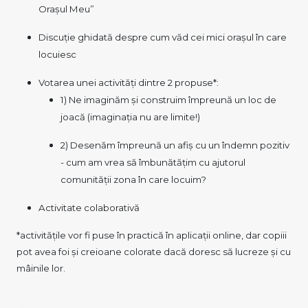
Orașul Meu”
Discuție ghidată despre cum văd cei mici orașul în care
locuiesc
Votarea unei activități dintre 2 propuse*:
1) Ne imaginăm și construim împreună un loc de
joacă (imaginația nu are limite!)
2) Desenăm împreună un afiș cu un îndemn pozitiv
- cum am vrea să îmbunătățim cu ajutorul
comunității zona în care locuim?
Activitate colaborativă
*activitățile vor fi puse în practică în aplicații online, dar copiii
pot avea foi și creioane colorate dacă doresc să lucreze și cu
mâinile lor.