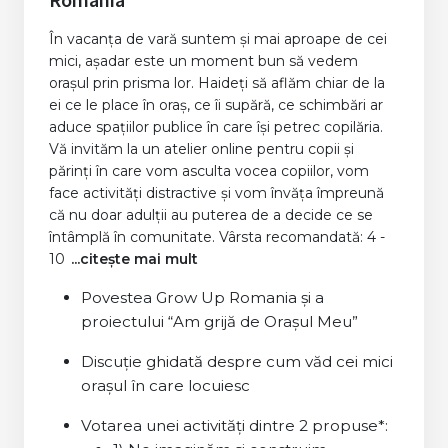
În vacanța de vară suntem și mai aproape de cei
mici, așadar este un moment bun să vedem
orașul prin prisma lor. Haideți să aflăm chiar de la
ei ce le place în oraș, ce îi supără, ce schimbări ar
aduce spațiilor publice în care își petrec copilăria.
Vă invităm la un atelier online pentru copii și
părinți în care vom asculta vocea copiilor, vom
face activități distractive și vom învăța împreună
că nu doar adulții au puterea de a decide ce se
întâmplă în comunitate. Vârsta recomandată: 4 -
10
...citește mai mult
Povestea Grow Up Romania și a
proiectului “Am grijă de Orașul Meu”
Discuție ghidată despre cum văd cei mici
orașul în care locuiesc
Votarea unei activități dintre 2 propuse*: