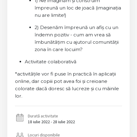
1) Ne imaginăm și construim
împreună un loc de joacă (imaginația
nu are limite!)
2) Desenăm împreună un afiș cu un
îndemn pozitiv - cum am vrea să
îmbunătățim cu ajutorul comunității
zona în care locuim?
Activitate colaborativă
*activitățile vor fi puse în practică în aplicații
online, dar copiii pot avea foi și creioane
colorate dacă doresc să lucreze și cu mâinile
lor.
Durată activitate
18 iulie 2022 - 28 iulie 2022
Locuri disponibile