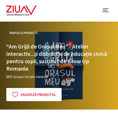
ÎNAPOI LA PROIECTE
“Am Grijă de Orașul Meu” - Atelier
interactiv...și distractiv de educație civică
pentru copii, susținut de Grow Up
Romania
BRD Groupe Societe Generale
SALVEAZĂ PROIECTUL