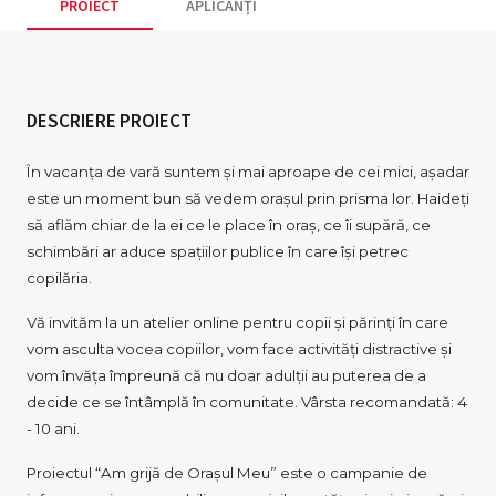
PROIECT
APLICANȚI
DESCRIERE PROIECT
În vacanța de vară suntem și mai aproape de cei mici, așadar
este un moment bun să vedem orașul prin prisma lor. Haideți
să aflăm chiar de la ei ce le place în oraș, ce îi supără, ce
schimbări ar aduce spațiilor publice în care își petrec
copilăria.
Vă invităm la un atelier online pentru copii și părinți în care
vom asculta vocea copiilor, vom face activități distractive și
vom învăța împreună că nu doar adulții au puterea de a
decide ce se întâmplă în comunitate. Vârsta recomandată: 4
- 10 ani.
Proiectul “Am grijă de Orașul Meu” este o campanie de